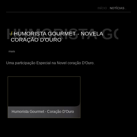
INÍCIO .
NOTÍCIAS .
HUMORISTA GOU
/
HUMORISTA GOURMET - NOVELA
CORAÇÃO D'OURO
|
mais
Uma participação Especial na Novel coração D'Ouro.
Humorista Gourmet - Coração D'Ouro