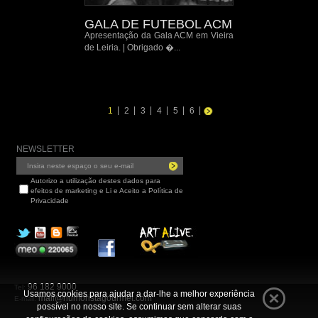
GALA DE FUTEBOL ACM
Apresentação da Gala ACM em Vieira
de Leiria. | Obrigado �...
|
|
|
|
|
|
1
2
3
4
5
6
NEWSLETTER
Autorizo a utilização destes dados para
efeitos de marketing e Li e Aceito a Política de
Privacidade
96 182 9000
Tel:
Usamos cookies para ajudar a dar-lhe a melhor experiência
mail@humoristagourmet.com
E-mail:
possível no nosso site. Se continuar sem alterar suas