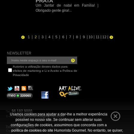
PRATA
Um Jantar de natal em Família! |
Obrigado gente gira!...
|
|
|
|
|
|
|
|
|
|
|
|
1
2
3
4
5
6
7
8
9
10
11
12
NEWSLETTER
Autorizo a utilização destes dados para
efeitos de marketing e Li e Aceito a Política de
Privacidade
96 182 9000
Tel:
Usamos cookies para ajudar a dar-lhe a melhor experiência
mail@humoristagourmet.com
E-mail:
possível no nosso site. Se continuar sem alterar suas
configurações de cookies, assumimos que concorda com a
Política de Privacidade
política de cookies do site Humorista Gourmet. No entanto, se quiser,
Copyright ©
Humorista Gourmet 2014