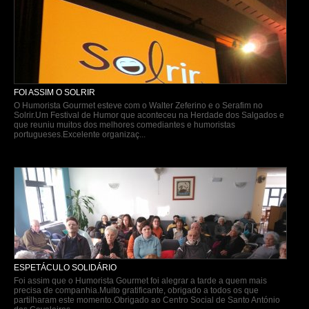
FOI ASSIM O SOLRIR
O Humorista Gourmet esteve com o Walter Zeferino e o Serafim no
Solrir.Um Festival de Humor que aconteceu na Herdade dos Salgados e
que reuniu muitos dos melhores comediantes e humoristas
portugueses.Excelente organizaç...
ESPETÁCULO SOLIDÁRIO
Foi assim que o Humorista Gourmet foi alegrar a tarde a quem mais
precisa de companhia.Muito gratificante, obrigado a todos os que
partilharam este momento.Obrigado ao Centro Social de Santo António