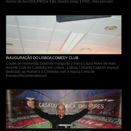
Humor do Ano!SOLRIRDia 4 de Janeiro pelas 17h00...Não percam!...
INAUGURAÇÃO DO LISBOA COMEDY CLUB
Coube ao Humorista Gourmet inaugurar o Palco Laura Alves de mais
recente Club de Comédia em Lisboa...Lisboa Comedy ClubUm espaço
dedicado ao Humor e à Comédia com a marca Cena de
Eventos!Recomendamos!...